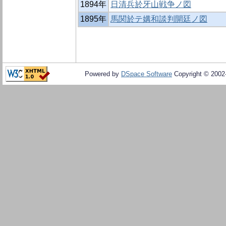
1894年
日清兵於牙山戦争ノ図
1895年
馬関於テ媾和談判開廷ノ図
Powered by
DSpace Software
Copyright © 200