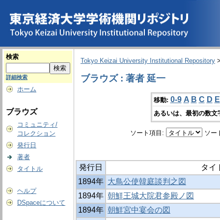
検索
Tokyo Keizai University Institutional Repository
ブラウズ : 著者 延一
詳細検索
ホーム
0-9
A
B
C
D
E
移動:
ブラウズ
あるいは、最初の数文
コミュニティ/
ソート項目:
ソー
コレクション
発行日
著者
発行日
タイ
タイトル
1894年
大鳥公使韓庭談判之図
ヘルプ
1894年
朝鮮王城大院君参殿ノ図
DSpaceについて
1894年
朝鮮宮中宴会の図