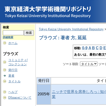
検索
Tokyo Keizai University Institutional Repository
ブラウズ : 著者 方, 延延
詳細検索
ホーム
0-9
A
B
C
D
E
移動:
ブラウズ
あるいは、最初の数文
コミュニティ/
ソート項目:
ソー
コレクション
発行日
著者
発行日
タイ
タイトル
ニッチで世界を席巻しろっ : 
ヘルプ
2005年
業
DSpaceについて