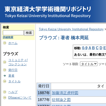
検索
Tokyo Keizai University Institutional Repository
ブラウズ : 著者 橋本周延
詳細検索
ホーム
0-9
A
B
C
D
E
移動:
ブラウズ
あるいは、最初の数文
コミュニティ/
ソート項目:
ソー
コレクション
発行日
著者
タイトル
発行日
タイ
ヘルプ
1887年
加藤清正虎狩図
DSpaceについて
1877年
征韓論之図