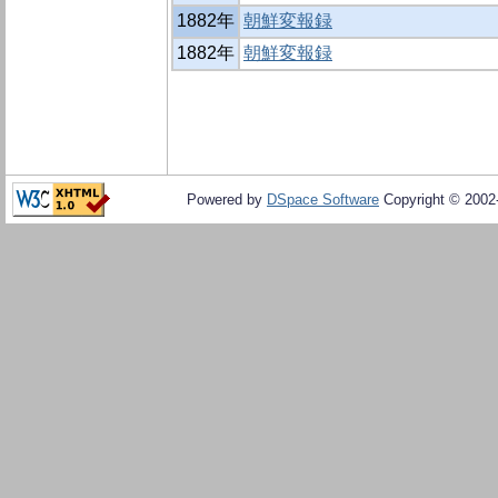
1882年
朝鮮変報録
1882年
朝鮮変報録
Powered by
DSpace Software
Copyright © 200