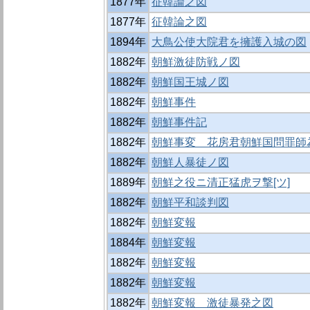
1877年
征韓論之図
1877年
征韓論之図
1894年
大鳥公使大院君を擁護入城の図
1882年
朝鮮激徒防戦ノ図
1882年
朝鮮国王城ノ図
1882年
朝鮮事件
1882年
朝鮮事件記
1882年
朝鮮事変 花房君朝鮮国問罪師
1882年
朝鮮人暴徒ノ図
1889年
朝鮮之役ニ清正猛虎ヲ撃[ツ]
1882年
朝鮮平和談判図
1882年
朝鮮変報
1884年
朝鮮変報
1882年
朝鮮変報
1882年
朝鮮変報
1882年
朝鮮変報 激徒暴発之図