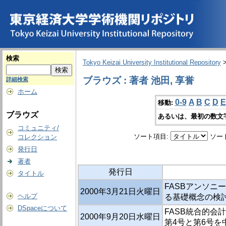
検索
Tokyo Keizai University Institutional Repository
ブラウズ : 著者 池田, 享誉
詳細検索
ホーム
0-9
A
B
C
D
E
移動:
ブラウズ
あるいは、最初の数文
コミュニティ/
ソート項目:
ソー
コレクション
発行日
著者
発行日
タイトル
FASBアンソニ
2000年3月21日火曜日
ヘルプ
る基礎概念の検討
DSpaceについて
FASB統合的会計
2000年9月20日水曜日
第4号と第6号を中