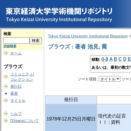
検索
Tokyo Keizai University Institutional Repository
ブラウズ : 著者 池見, 喬
詳細検索
ホーム
0-9
A
B
C
D
E
移動:
ブラウズ
あるいは、最初の数文
コミュニティ/
ソート項目:
ソー
コレクション
発行日
著者
発行日
タイトル
ヘルプ
現代史の証言 
1978年12月25日月曜日
DSpaceについて
ＩＩ : 資料