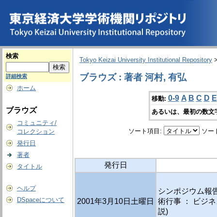
検索
Tokyo Keizai University Institutional Repository
ブラウズ : 著者 河村, 有弘
詳細検索
ホーム
0-9
A
B
C
D
E
移動:
ブラウズ
あるいは、最初の数文
コミュニティ/
ソート項目:
ソー
コレクション
発行日
著者
発行日
タイトル
ヘルプ
シンポジウム報告
DSpaceについて
2001年3月10日土曜日
術行事 ： ビジネ
説)