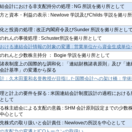
結会計における非支配持分の処理 : NG 所説を拠り所として
資本・利益の表示 : Newlove 学説及びChilds 学説を拠り
と投資の処理 : 改正内閣府令及びSunder 所説を拠り所とし
れんの事後処理 : Schuster所説を拠り所として
おける連結会計情報の対象の変遷 : 営業単位から資金生成単位
のれんと少数株主持分 ： Bogie 学説を拠り所として
諸表制度上の国際的な調和化 : 「連結財務諸表原則」及び「連
会計基準」の変遷から探る
計：久木田重和名誉教授が目指した国際会計への架け橋：学術
理と計上の要件を探る : 米国連結会計制度設計の過程における
として
る株主総会による支配の意義 : SHM 会計原則設定までの少数
中心として
株式の取り扱いと会計責任 : Newloveの所説を中心として
の支配力の変遷とICOトークンの取扱い