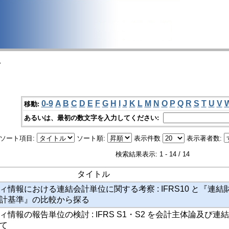
>
0-9
A
B
C
D
E
F
G
H
I
J
K
L
M
N
O
P
Q
R
S
T
U
V
移動:
あるいは、最初の数文字を入力してください:
ソート項目:
ソート順:
表示件数
表示著者数:
検索結果表示: 1 - 14 / 14
タイトル
情報における連結会計単位に関する考察 : IFRS10 と『連結
計基準』の比較から探る
情報の報告単位の検討 : IFRS S1・S2 を会計主体論及び連
て