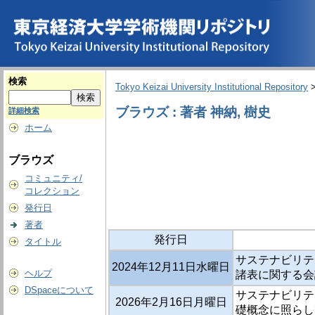
検索
Tokyo Keizai University Institutional Repository
ブラウズ : 著者 神納, 樹史
詳細検索
ホーム
ブラウズ
コミュニティ/
コレクション
発行日
著者
発行日
タイトル
サステナビリティ
2024年12月11日水曜日
ヘルプ
諸表に関する会
DSpaceについて
サステナビリティ
2026年2月16日月曜日
礎概念に照らし