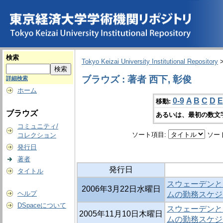
検索
Tokyo Keizai University Institutional Repository
ブラウズ : 著者 西下, 彰俊
詳細検索
ホーム
0-9
A
B
C
D
E
移動:
ブラウズ
あるいは、最初の数文
コミュニティ/
ソート項目:
ソー
コレクション
発行日
著者
発行日
タイトル
スウェーデンと
2006年3月22日水曜日
ヘルプ
ムの勤務スケジ
DSpaceについて
スウェーデンと
2005年11月10日木曜日
ムの勤務スケジ