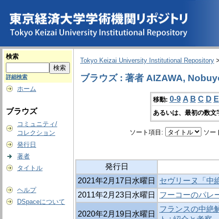
検索
Tokyo Keizai University Institutional Repository
ブラウズ : 著者 AIZAWA, Nobuy
詳細検索
ホーム
0-9
A
B
C
D
E
移動:
ブラウズ
あるいは、最初の数文
コミュニティ/
ソート項目:
ソー
コレクション
発行日
著者
発行日
タイトル
2021年2月17日水曜日
セヴリーヌ「中絶
ヘルプ
2011年2月23日水曜日
フーコーのパレ
DSpaceについて
フランスの中絶
2020年2月19日水曜日