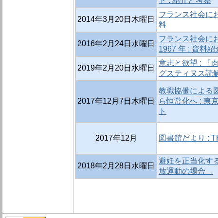
ト : 紹介と考察
フランス社会における
2014年3月20日木曜日
料
フランス社会におけ
2016年2月24日水曜日
1967 年 : 資料紹
意志と欲望 : 
2019年2月20日水曜日
グスティヌス読解
教職協働による
2017年12月7日木曜日
ら恒常化へ : 東
ト
2017年12月
図書館だより : TKU 
避妊を正当化する論
2018年2月28日水曜日
放運動の場合