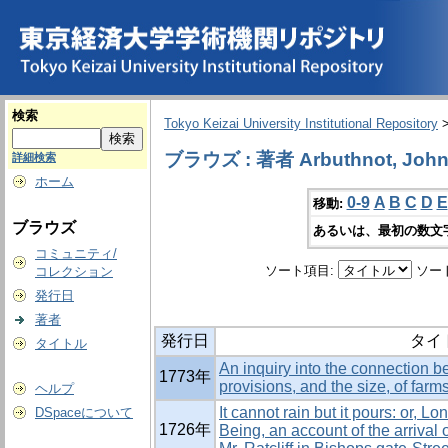
検索
Tokyo Keizai University Institutional Repository
ブラウズ : 著者 Arbuthnot, Joh
詳細検索
ホーム
0-9
A
B
C
D
E
移動:
ブラウズ
あるいは、最初の数文
コミュニティ/
ソート項目:
ソー
コレクション
発行日
著者
発行日
タイ
タイトル
An inquiry into the connection b
1773年
provisions, and the size, of farm
ヘルプ
It cannot rain but it pours: or, Lo
DSpaceについて
1726年
Being, an account of the arrival 