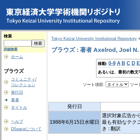
検索
Tokyo Keizai University Institutional Repository
ブラウズ : 著者 Axelrod, Joel N.
詳細検索
ホーム
0-9
A
B
C
D
E
移動:
ブラウズ
あるいは、最初の数文
コミュニティ/
ソート項目:
ソー
コレクション
発行日
著者
発行日
タイトル
選択対象広告から
ヘルプ
1988年6月15日水曜日
最も有効なテク
き : 翻訳
DSpaceについて