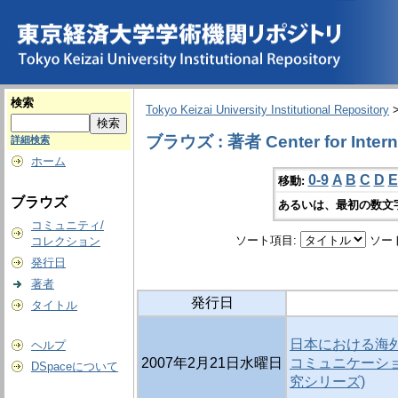
検索
Tokyo Keizai University Institutional Repository
ブラウズ : 著者 Center for Interna
詳細検索
ホーム
0-9
A
B
C
D
E
移動:
ブラウズ
あるいは、最初の数文
コミュニティ/
ソート項目:
ソー
コレクション
発行日
著者
発行日
タイトル
日本における海外
ヘルプ
2007年2月21日水曜日
コミュニケーシ
DSpaceについて
究シリーズ)