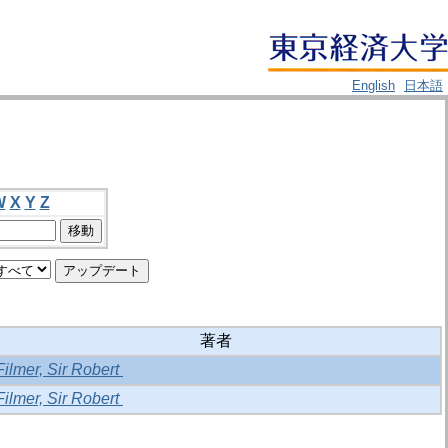
English
日本語
W
X
Y
Z
著者
Filmer, Sir Robert
Filmer, Sir Robert