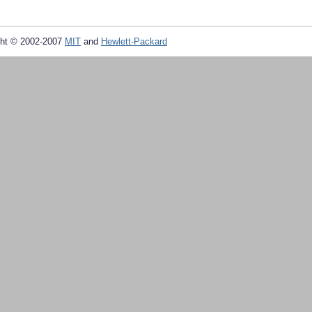
ht © 2002-2007
MIT
and
Hewlett-Packard