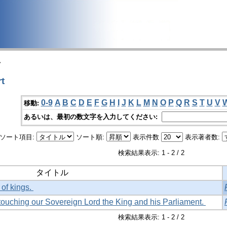
>
rt
0-9
A
B
C
D
E
F
G
H
I
J
K
L
M
N
O
P
Q
R
S
T
U
V
移動:
あるいは、最初の数文字を入力してください:
ソート項目:
ソート順:
表示件数
表示著者数:
検索結果表示: 1 - 2 / 2
タイトル
 of kings.
 touching our Sovereign Lord the King and his Parliament.
検索結果表示: 1 - 2 / 2