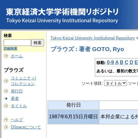
検索
Tokyo Keizai University Institutional Repository
ブラウズ : 著者 GOTO, Ryo
詳細検索
ホーム
0-9
A
B
C
D
E
移動:
ブラウズ
あるいは、最初の数文
コミュニティ/
ソート項目:
ソー
コレクション
発行日
著者
発行日
タイトル
1987年6月15日月曜日
本邦企業による
ヘルプ
DSpaceについて