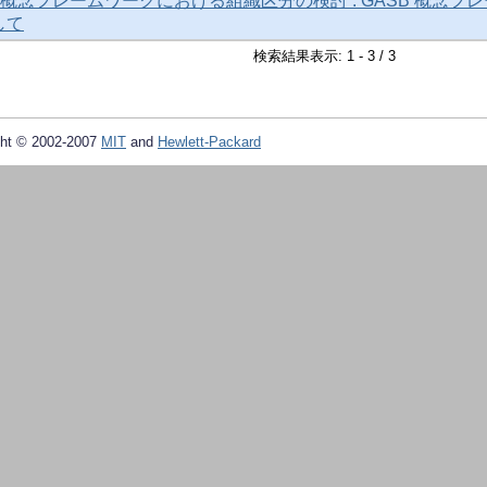
計概念フレームワークにおける組織区分の検討 : GASB 概念フレ
して
検索結果表示: 1 - 3 / 3
ht © 2002-2007
MIT
and
Hewlett-Packard