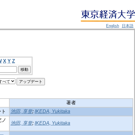
English
日本語
W
X
Y
Z
著者
ート
池田, 享誉
;
IKEDA, Yukitaka
究ノ
池田, 享誉
;
IKEDA, Yukitaka