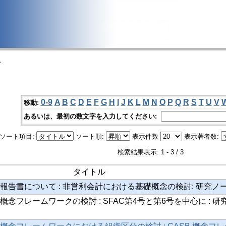
>
0-9
A
B
C
D
E
F
G
H
I
J
K
L
M
N
O
P
Q
R
S
T
U
V
移動:
あるいは、最初の数文字を入力してください:
ソート項目:
ソート順:
表示件数
表示著者数:
検索結果表示: 1 - 3 / 3
タイトル
ー報告書について : 非営利会計における基礎概念の検討: 研究ノ
概念フレームワークの検討 : SFAC第4号と第6号を中心に : 研