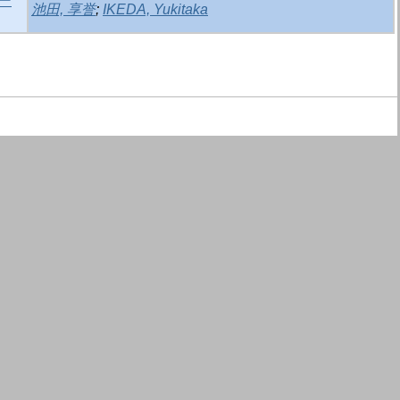
ー
池田, 享誉
;
IKEDA, Yukitaka