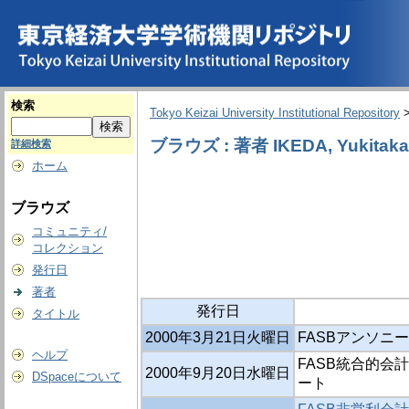
検索
Tokyo Keizai University Institutional Repository
ブラウズ : 著者 IKEDA, Yukitaka
詳細検索
ホーム
ブラウズ
コミュニティ/
コレクション
発行日
著者
発行日
タイトル
2000年3月21日火曜日
FASBアンソニ
ヘルプ
FASB統合的会計
2000年9月20日水曜日
DSpaceについて
ート