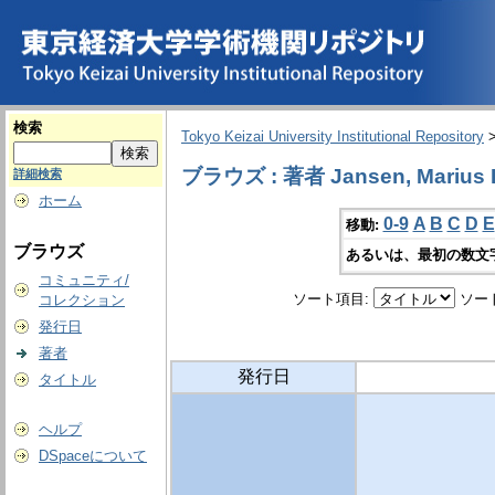
検索
Tokyo Keizai University Institutional Repository
ブラウズ : 著者 Jansen, Marius 
詳細検索
ホーム
0-9
A
B
C
D
E
移動:
ブラウズ
あるいは、最初の数文
コミュニティ/
ソート項目:
ソー
コレクション
発行日
著者
発行日
タイトル
ヘルプ
DSpaceについて