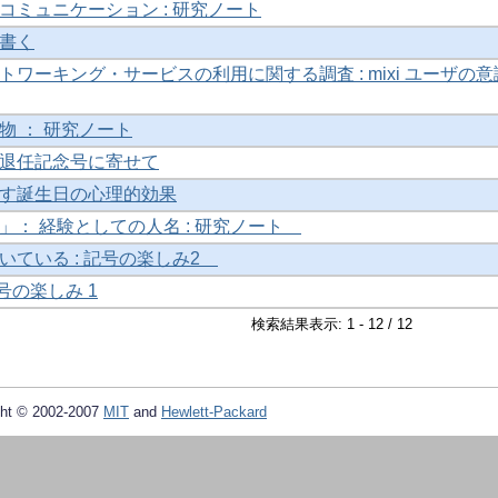
コミュニケーション : 研究ノート
書く
ワーキング・サービスの利用に関する調査 : mixi ユーザの意
物 ： 研究ノート
退任記念号に寄せて
す誕生日の心理的効果
」： 経験としての人名 : 研究ノート
いている : 記号の楽しみ2
記号の楽しみ 1
検索結果表示: 1 - 12 / 12
ht © 2002-2007
MIT
and
Hewlett-Packard