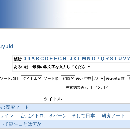
>
yuki
0-9
A
B
C
D
E
F
G
H
I
J
K
L
M
N
O
P
Q
R
S
T
U
V
移動:
あるいは、最初の数文字を入力してください:
ソート項目:
ソート順:
表示件数
表示著者数:
検索結果表示: 1 - 12 / 12
タイトル
名 : 研究ノート
サイン ： 台北メトロ、Ｓバーン、そして日本 ： 研究ノート
って誕生日とは何か