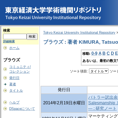
検索
Tokyo Keizai University Institutional Repository
ブラウズ : 著者 KIMURA, Tatsu
詳細検索
ホーム
0-9
A
B
C
D
E
移動:
ブラウズ
あるいは、最初の数文
コミュニティ/
ソート項目:
ソー
コレクション
発行日
著者
発行日
タイトル
バトラー訳出余滴―M
ヘルプ
2014年2月19日水曜日
Salesmanship
― : 研究ノート
DSpaceについて
マーケティング