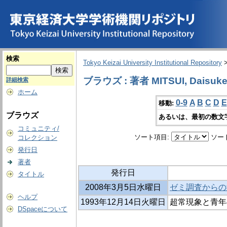
検索
Tokyo Keizai University Institutional Repository
ブラウズ : 著者 MITSUI, Daisuk
詳細検索
ホーム
0-9
A
B
C
D
E
移動:
ブラウズ
あるいは、最初の数文
コミュニティ/
ソート項目:
ソー
コレクション
発行日
著者
発行日
タイトル
2008年3月5日水曜日
ゼミ調査からの
ヘルプ
1993年12月14日火曜日
超常現象と青年
DSpaceについて