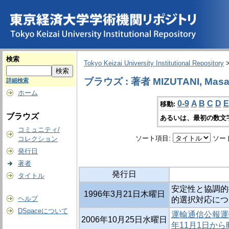
検索
Tokyo Keizai University Institutional Repository
ブラウズ : 著者 MIZUTANI, Masa
詳細検索
ホーム
0-9
A
B
C
D
E
移動:
ブラウズ
あるいは、最初の数文
コミュニティ/
ソート項目:
ソー
コレクション
発行日
著者
発行日
タイトル
安定性と協調的
1996年3月21日木曜日
ヘルプ
的選択対応につ
DSpaceについて
運輸通信公報運輸
2006年10月25日水曜日
年11月1日から