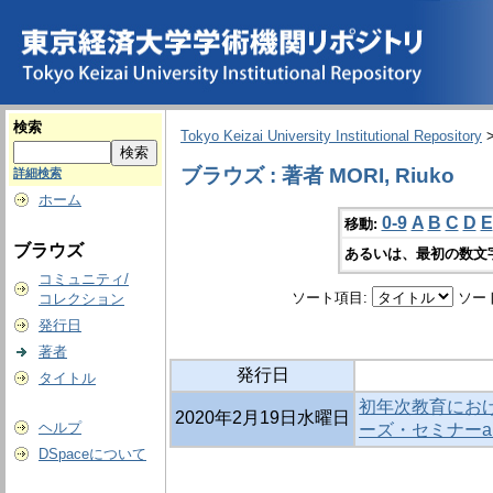
検索
Tokyo Keizai University Institutional Repository
ブラウズ : 著者 MORI, Riuko
詳細検索
ホーム
0-9
A
B
C
D
E
移動:
ブラウズ
あるいは、最初の数文
コミュニティ/
ソート項目:
ソー
コレクション
発行日
著者
発行日
タイトル
初年次教育におけ
2020年2月19日水曜日
ヘルプ
ーズ・セミナーa
DSpaceについて