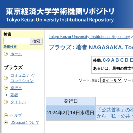
検索
Tokyo Keizai University Institutional Repository
ブラウズ : 著者 NAGASAKA, Tos
詳細検索
ホーム
0-9
A
B
C
D
E
移動:
ブラウズ
あるいは、最初の数文
コミュニティ/
ソート項目:
ソー
コレクション
発行日
著者
発行日
タイトル
「公共哲学」の不
2024年2月14日水曜日
ヘルプ
から「私・公共・
DSpaceについて