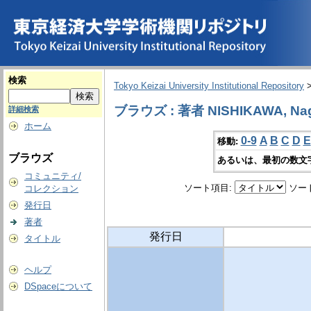
検索
Tokyo Keizai University Institutional Repository
ブラウズ : 著者 NISHIKAWA, Na
詳細検索
ホーム
0-9
A
B
C
D
E
移動:
ブラウズ
あるいは、最初の数文
コミュニティ/
ソート項目:
ソー
コレクション
発行日
著者
発行日
タイトル
ヘルプ
DSpaceについて