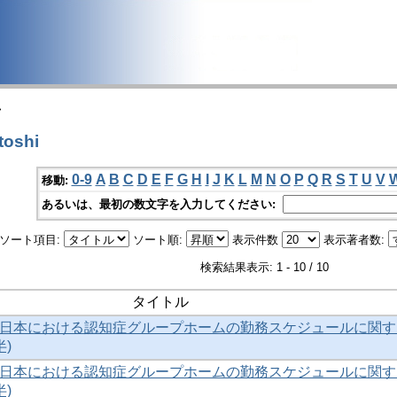
>
toshi
0-9
A
B
C
D
E
F
G
H
I
J
K
L
M
N
O
P
Q
R
S
T
U
V
移動:
あるいは、最初の数文字を入力してください:
ソート項目:
ソート順:
表示件数
表示著者数:
検索結果表示: 1 - 10 / 10
タイトル
日本における認知症グループホームの勤務スケジュールに関す
半)
日本における認知症グループホームの勤務スケジュールに関す
半)