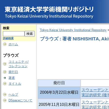
検索
Tokyo Keizai University Institutional Repository
ブラウズ : 著者 NISHISHITA, Aki
詳細検索
ホーム
ブラウズ
コミュニティ/
コレクション
発行日
著者
発行日
タイトル
スウェーデンと
2006年3月22日水曜日
ヘルプ
実証的研究 (後
DSpaceについて
スウェーデンと
2005年11月10日木曜日
実証的研究 (前