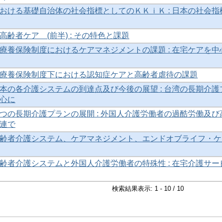
おける基礎自治体の社会指標としてのＫＫｉＫ : 日本の社会指
齢者ケア (前半) : その特色と課題
療養保険制度におけるケアマネジメントの課題 : 在宅ケアを中
療養保険制度下における認知症ケアと高齢者虐待の課題
本の各介護システムの到達点及び今後の展望 : 台湾の長期介護
心に
つの長期介護プランの展開 : 外国人介護労働者の過酷労働及び
連で
齢者介護システム、ケアマネジメント、エンドオブライフ・ケ
齢者介護システムと外国人介護労働者の特殊性 : 在宅介護サー
検索結果表示: 1 - 10 / 10