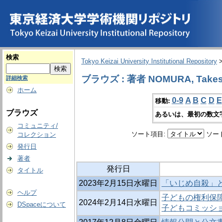
検索
Tokyo Keizai University Institutional Repository
ブラウズ : 著者 NOMURA, Takes
詳細検索
ホーム
0-9
A
B
C
D
E
移動:
ブラウズ
あるいは、最初の数文
コミュニティ/
ソート項目:
ソー
コレクション
発行日
著者
発行日
タイトル
2023年2月15日水曜日
「いじめ自殺」
ヘルプ
子どもの権利保障
2024年2月14日水曜日
DSpaceについて
子どもコミッシ