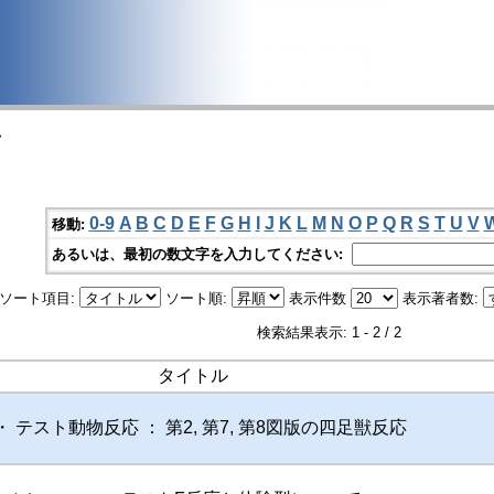
>
0-9
A
B
C
D
E
F
G
H
I
J
K
L
M
N
O
P
Q
R
S
T
U
V
移動:
あるいは、最初の数文字を入力してください:
ソート項目:
ソート順:
表示件数
表示著者数:
検索結果表示: 1 - 2 / 2
タイトル
 テスト動物反応 ： 第2, 第7, 第8図版の四足獣反応