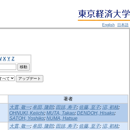
English
日本語
W
X
Y
Z
著者
大貫, 敬一
;
牟田, 隆郎
;
田頭, 寿子
;
佐藤, 至子
;
沼, 初枝
;
OHNUKI, Keiichi
;
MUTA, Takao
;
DENDOH, Hisako
;
SATOH, Yoshiko
;
NUMA, Hatsue
大貫, 敬一
;
牟田, 隆郎
;
田頭, 寿子
;
佐藤, 至子
;
沼, 初枝
;