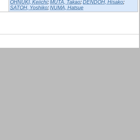
OHNUKI, Keiichi
;
MUTA, Takao
;
DENDOH, Hisako
;
SATOH, Yoshiko
;
NUMA, Hatsue