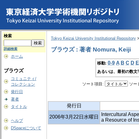
検索
Tokyo Keizai University Institutional Repository
ブラウズ : 著者 Nomura, Keiji
詳細検索
ホーム
0-9
A
B
C
D
E
移動:
ブラウズ
あるいは、最初の数文
コミュニティ/
ソート項目:
ソー
コレクション
発行日
著者
発行日
タイトル
Intercultural Asp
2006年3月22日水曜日
a Resource of Ins
ヘルプ
DSpaceについて