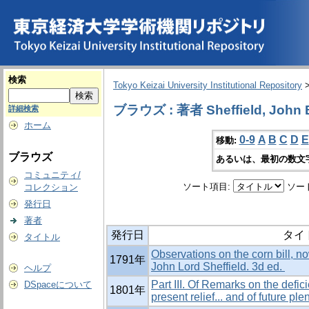
検索
Tokyo Keizai University Institutional Repository
ブラウズ : 著者 Sheffield, John Ba
詳細検索
ホーム
0-9
A
B
C
D
E
移動:
ブラウズ
あるいは、最初の数文
コミュニティ/
ソート項目:
ソー
コレクション
発行日
著者
発行日
タイ
タイトル
Observations on the corn bill, n
1791年
John Lord Sheffield. 3d ed.
ヘルプ
Part III. Of Remarks on the defic
DSpaceについて
1801年
present relief... and of future ple