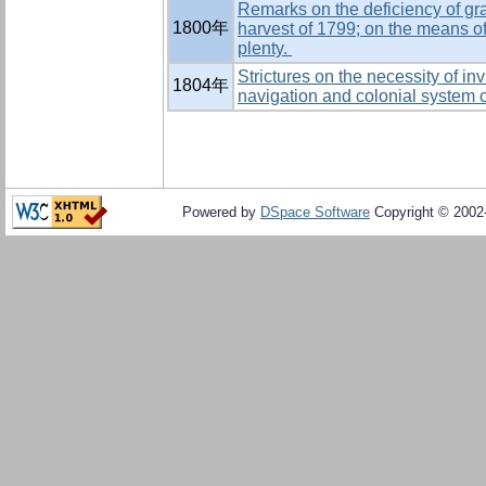
Remarks on the deficiency of gr
1800年
harvest of 1799; on the means of 
plenty.
Strictures on the necessity of in
1804年
navigation and colonial system o
Powered by
DSpace Software
Copyright © 200