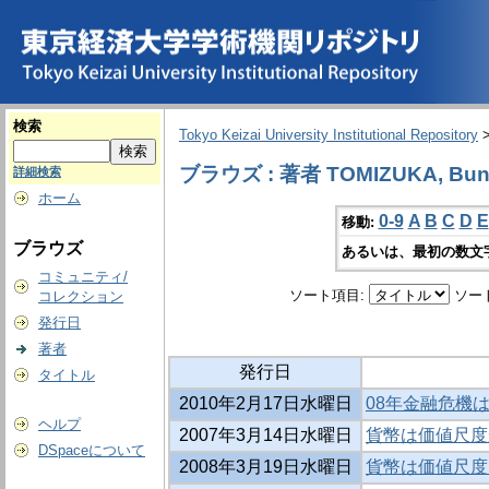
検索
Tokyo Keizai University Institutional Repository
ブラウズ : 著者 TOMIZUKA, Bun
詳細検索
ホーム
0-9
A
B
C
D
E
移動:
ブラウズ
あるいは、最初の数文
コミュニティ/
ソート項目:
ソー
コレクション
発行日
著者
発行日
タイトル
2010年2月17日水曜日
08年金融危機は
ヘルプ
2007年3月14日水曜日
貨幣は価値尺度
DSpaceについて
2008年3月19日水曜日
貨幣は価値尺度