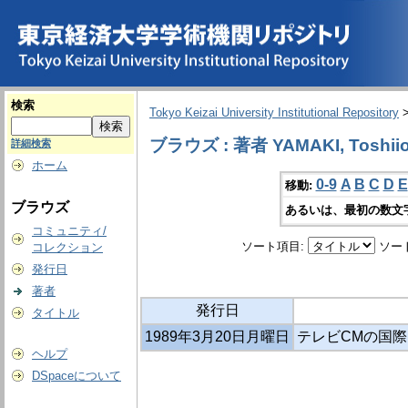
検索
Tokyo Keizai University Institutional Repository
ブラウズ : 著者 YAMAKI, Toshii
詳細検索
ホーム
0-9
A
B
C
D
E
移動:
ブラウズ
あるいは、最初の数文
コミュニティ/
ソート項目:
ソー
コレクション
発行日
著者
発行日
タイトル
1989年3月20日月曜日
テレビCMの国
ヘルプ
DSpaceについて