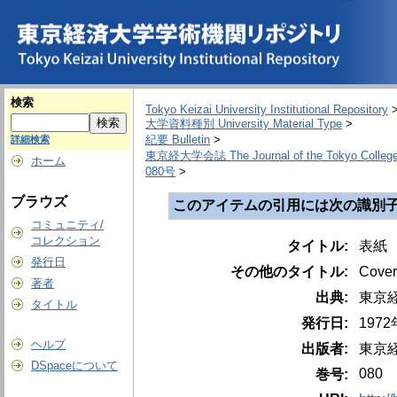
検索
Tokyo Keizai University Institutional Repository
大学資料種別 University Material Type
>
紀要 Bulletin
>
詳細検索
東京経大学会誌 The Journal of the Tokyo College
ホーム
080号
>
ブラウズ
このアイテムの引用には次の識別子
コミュニティ/
コレクション
タイトル:
表紙 
発行日
その他のタイトル:
Cover
著者
出典:
東京経大学
タイトル
発行日:
197
ヘルプ
出版者:
東京
DSpaceについて
080
巻号: