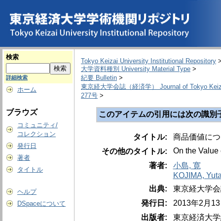
検索
Tokyo Keizai University Institutional Repository
大学資料種別 University Material Type
>
紀要 Bulletin
>
詳細検索
東京経大学会誌（経済学） Journal of Tokyo Keizai U
ホーム
277号
>
ブラウズ
このアイテムの引用には次の識別
コミュニティ/
コレクション
タイトル:
商品価値につ
発行日
On the Value
その他のタイトル:
著者
著者:
小島, 寛
タイトル
KOJIMA, Yut
出典:
東京経大学会誌（経済学
ヘルプ
発行日:
2013年2月
DSpaceについて
出版者:
東京経済大学