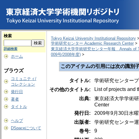
検索
Tokyo Keizai University Institutional Repository
学術研究センター Academic Research Center
>
東京経済大学学術研究センター年報 Annals of Tokyo Kei
詳細検索
009号(2008年度)
>
ホーム
このアイテムの引用には次の識別子
ブラウズ
コミュニティ/
タイトル:
学術研究センタープ
コレクション
List of projects and 
その他のタイトル:
発行日
出典:
東京経済大学学術研究センター年
著者
Center
タイトル
発行日:
2009年9月30日水
ヘルプ
出版者:
学術研究センター運
DSpaceについて
9
巻号: