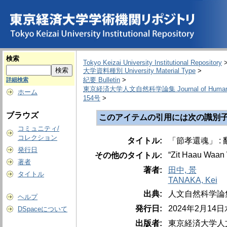
検索
Tokyo Keizai University Institutional Repository
大学資料種別 University Material Type
>
紀要 Bulletin
>
詳細検索
東京経済大学人文自然科学論集 Journal of Humanities
ホーム
154号
>
ブラウズ
このアイテムの引用には次の識別子
コミュニティ/
コレクション
タイトル:
「節孝還魂」 :
発行日
“Zit Haau Waan W
その他のタイトル:
著者
著者:
田中, 景
タイトル
TANAKA, Kei
出典:
人文自然科学論集 = Th
ヘルプ
発行日:
2024年2月14
DSpaceについて
出版者:
東京経済大学人