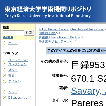
検索
Tokyo Keizai University Institutional Repository
図書館 Library
>
貴重書 Library Rare Collection
>
詳細検索
洋古書デジタルアーカイブ
>
ホーム
このアイテムの引用には次の識別
ブラウズ
コミュニティ/
その他の識別子:
目録953
コレクション
発行日
670.1 S
請求番号:
著者
タイトル
Savary,
著者:
ヘルプ
DSpaceについて
Pareres 
タイトル: