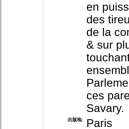
en puiss
des tire
de la c
& sur pl
touchant
ensemble
Parleme
ces pare
Savary.
Paris
出版地: