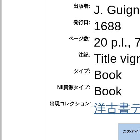
J. Guig
出版者:
1688
発行日:
20 p.l., 
ページ数:
Title vig
注記:
Book
タイプ:
Book
NII資源タイプ:
出現コレクション:
洋古書
このアイ