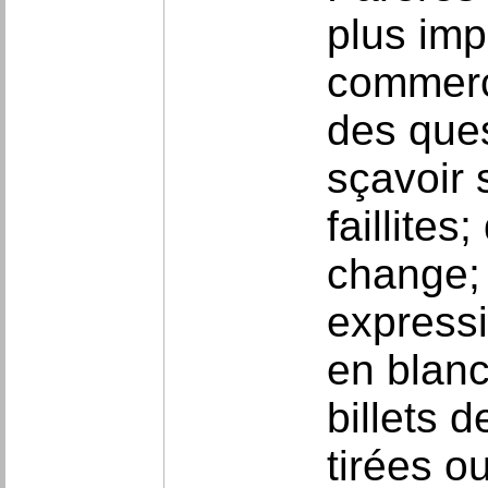
plus imp
commerce
des quest
sçavoir 
faillites
change; 
expressi
en blanc
billets 
tirées 