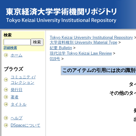
検索
Tokyo Keizai University Institutional Repository
大学資料種別 University Material Type
>
紀要 Bulletin
>
詳細検索
現代法学 Tokyo Keizai Law Review
>
ホーム
019号
>
ブラウズ
このアイテムの引用には次の識別
コミュニティ/
コレクション
タ
発行日
その他のタ
著者
タイトル
ヘルプ
DSpaceについて