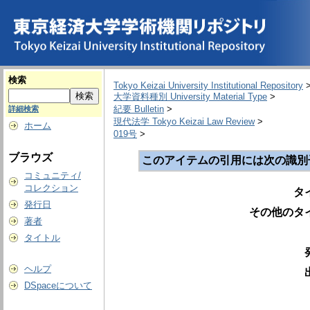
検索
Tokyo Keizai University Institutional Repository
大学資料種別 University Material Type
>
紀要 Bulletin
>
詳細検索
現代法学 Tokyo Keizai Law Review
>
ホーム
019号
>
ブラウズ
このアイテムの引用には次の識別
コミュニティ/
コレクション
タ
発行日
その他のタ
著者
タイトル
ヘルプ
DSpaceについて