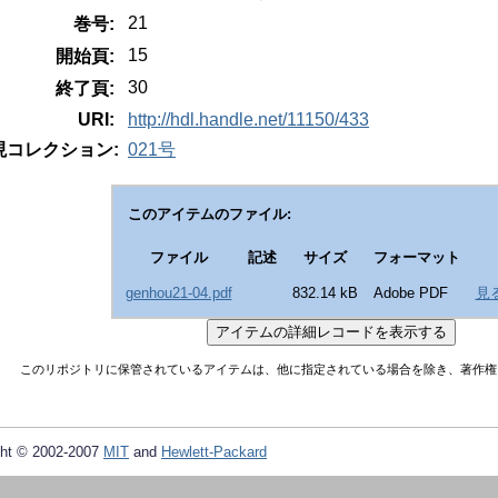
21
巻号:
15
開始頁:
30
終了頁:
URI:
http://hdl.handle.net/11150/433
現コレクション:
021号
このアイテムのファイル:
ファイル
記述
サイズ
フォーマット
genhou21-04.pdf
832.14 kB
Adobe PDF
見
このリポジトリに保管されているアイテムは、他に指定されている場合を除き、著作権
ht © 2002-2007
MIT
and
Hewlett-Packard