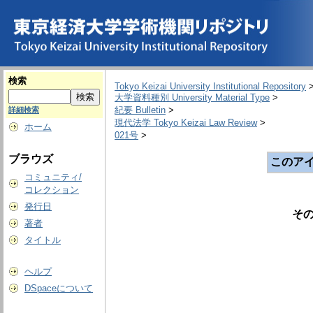
検索
Tokyo Keizai University Institutional Repository
大学資料種別 University Material Type
>
紀要 Bulletin
>
詳細検索
現代法学 Tokyo Keizai Law Review
>
ホーム
021号
>
ブラウズ
このア
コミュニティ/
コレクション
発行日
そ
著者
タイトル
ヘルプ
DSpaceについて