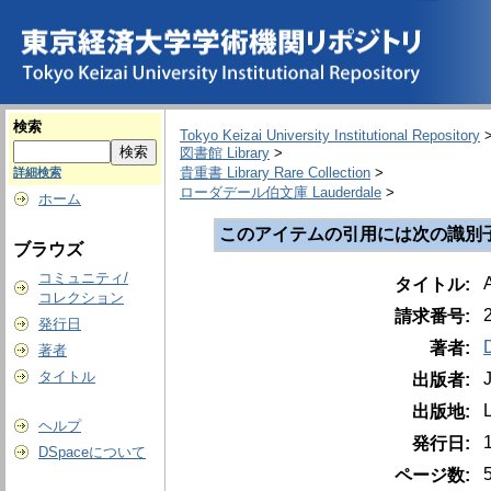
検索
Tokyo Keizai University Institutional Repository
図書館 Library
>
貴重書 Library Rare Collection
>
詳細検索
ローダデール伯文庫 Lauderdale
>
ホーム
このアイテムの引用には次の識別
ブラウズ
コミュニティ/
A
タイトル:
コレクション
請求番号:
発行日
著者:
著者
タイトル
出版者:
出版地:
ヘルプ
発行日:
DSpaceについて
ページ数: