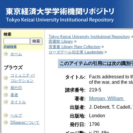
検索
Tokyo Keizai University Institutional Repository
図書館 Library
>
貴重書 Library Rare Collection
>
詳細検索
ローダデール伯文庫 Lauderdale
>
ホーム
このアイテムの引用には次の識別
ブラウズ
コミュニティ/
Facts addressed to th
タイトル:
コレクション
of the war, and the st
発行日
219-5
請求番号:
著者
Morgan, William
著者:
タイトル
J. Debrett, T. Cadell
出版者:
London
ヘルプ
出版地:
DSpaceについて
1796
発行日:
v, [2], 48p.