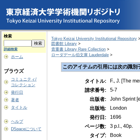
検索
Tokyo Keizai University Institutional Repository
図書館 Library
>
貴重書 Library Rare Collection
>
詳細検索
ローダデール伯文庫 Lauderdale
>
ホーム
このアイテムの引用には次の識別
ブラウズ
コミュニティ/
F., J. [The m
タイトル:
コレクション
5-7
請求番号:
発行日
John Sprint [e
出版者:
著者
タイトル
London
出版地:
1696
発行日:
ヘルプ
3 p.l., 40p.
ページ数:
DSpaceについて
Book
タイプ: