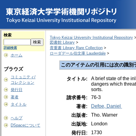
検索
Tokyo Keizai University Institutional Repository
図書館 Library
>
貴重書 Library Rare Collection
>
詳細検索
ローダデール伯文庫 Lauderdale
>
ホーム
このアイテムの引用には次の識別
ブラウズ
コミュニティ/
A brief state of the 
タイトル:
コレクション
dangers which threate
sorts.
発行日
76-3
著者
請求番号:
タイトル
Defoe, Daniel
著者:
Tho. Warner
出版者:
ヘルプ
London
出版地:
DSpaceについて
1730
発行日: