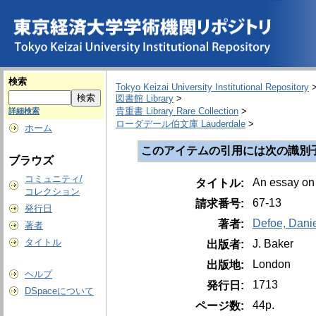
検索
Tokyo Keizai University Institutional Repository
図書館 Library
>
貴重書 Library Rare Collection
>
詳細検索
ローダデール伯文庫 Lauderdale
>
ホーム
このアイテムの引用には次の識別
ブラウズ
コミュニティ/
An essay on 
タイトル:
コレクション
67-13
請求番号:
発行日
Defoe, Dani
著者:
著者
タイトル
J. Baker
出版者:
London
出版地:
ヘルプ
1713
発行日:
DSpaceについて
44p.
ページ数: