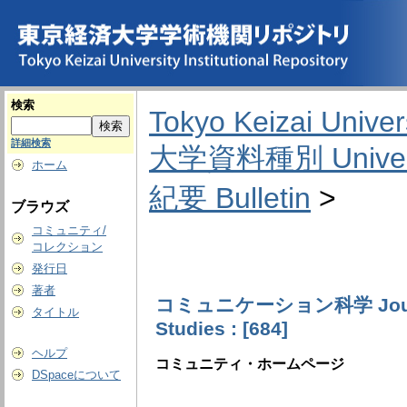
検索
Tokyo Keizai Univers
詳細検索
大学資料種別 Universit
ホーム
紀要 Bulletin
>
ブラウズ
コミュニティ/
コレクション
発行日
著者
コミュニケーション科学 Journal
タイトル
Studies : [684]
ヘルプ
コミュニティ・ホームページ
DSpaceについて