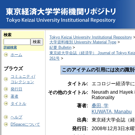
検索
Tokyo Keizai University Institutional Repository
大学資料種別 University Material Type
>
紀要 Bulletin
>
詳細検索
東京経大学会誌（経済学） Journal of Tokyo Keizai U
ホーム
261号
>
ブラウズ
このアイテムの引用には次の識別
コミュニティ/
コレクション
タイトル:
エコロジー経済学に
発行日
Neurath and Hayek i
その他のタイトル:
著者
Rationality
タイトル
著者:
桑田, 学
KUWATA, Manabu
ヘルプ
出典:
東京経大学会誌（経済学） = T
DSpaceについて
発行日:
2008年12月3日水