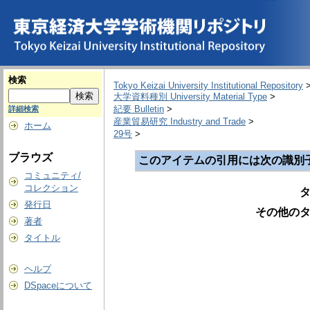
検索
Tokyo Keizai University Institutional Repository
大学資料種別 University Material Type
>
紀要 Bulletin
>
詳細検索
産業貿易研究 Industry and Trade
>
ホーム
29号
>
ブラウズ
このアイテムの引用には次の識別
コミュニティ/
コレクション
タ
発行日
その他のタ
著者
タイトル
ヘルプ
DSpaceについて