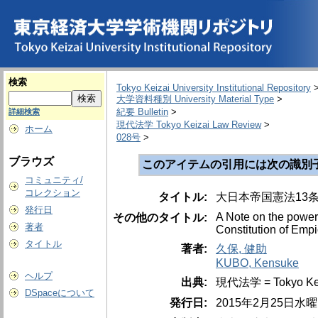
検索
Tokyo Keizai University Institutional Repository
大学資料種別 University Material Type
>
紀要 Bulletin
>
詳細検索
現代法学 Tokyo Keizai Law Review
>
ホーム
028号
>
ブラウズ
このアイテムの引用には次の識別
コミュニティ/
コレクション
タイトル:
大日本帝国憲法13
発行日
A Note on the power 
その他のタイトル:
著者
Constitution of Empi
タイトル
著者:
久保, 健助
KUBO, Kensuke
ヘルプ
出典:
現代法学 = Tokyo Kei
DSpaceについて
発行日:
2015年2月25日水