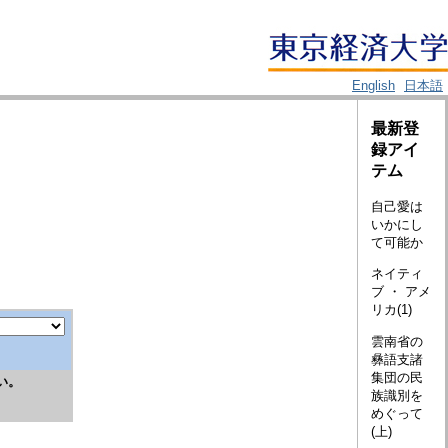
English
日本語
最新登
録アイ
テム
自己愛は
いかにし
て可能か
ネイティ
ブ ・ アメ
リカ(1)
雲南省の
彝語支諸
集団の民
い。
族識別を
めぐって
(上)