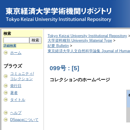
検索
Tokyo Keizai University Institutional Repository
大学資料種別 University Material Type
>
紀要 Bulletin
>
詳細検索
東京経済大学人文自然科学論集 Journal of Humanities
ホーム
ブラウズ
099号 : [5]
コミュニティ/
コレクション
コレクションのホームページ
発行日
著者
タイトル
ヘルプ
DSpaceについて