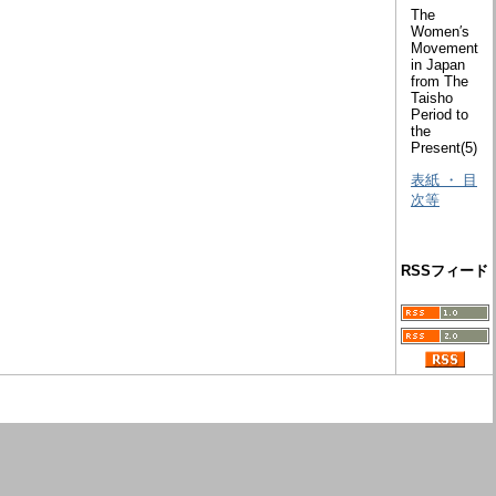
The
Women′s
Movement
in Japan
from The
Taisho
Period to
the
Present(5)
表紙 ・ 目
次等
RSSフィード