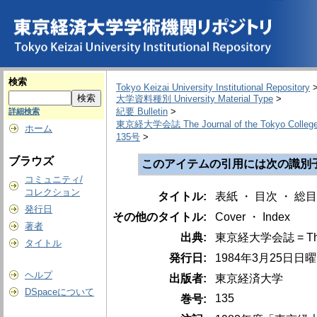
検索
Tokyo Keizai University Institutional Repository
大学資料種別 University Material Type
>
紀要 Bulletin
>
詳細検索
東京経大学会誌 The Journal of the Tokyo College
ホーム
135号
>
ブラウズ
このアイテムの引用には次の識別
コミュニティ/
コレクション
タイトル:
表紙 ・ 目次 ・ 総
発行日
その他のタイトル:
Cover ・ Index
著者
出典:
東京経大学会誌 = The Jou
タイトル
発行日:
1984年3月25日日
ヘルプ
出版者:
東京経済大学
DSpaceについて
135
巻号: