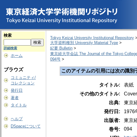
検索
Tokyo Keizai University Institutional Repository
大学資料種別 University Material Type
>
紀要 Bulletin
>
詳細検索
東京経大学会誌 The Journal of the Tokyo College
ホーム
094号
>
ブラウズ
このアイテムの引用には次の識別
コミュニティ/
コレクション
タイトル:
表紙 
発行日
その他のタイトル:
Cover
著者
出典:
東京経大学
タイトル
発行日:
197
ヘルプ
出版者:
東京
DSpaceについて
094
巻号: